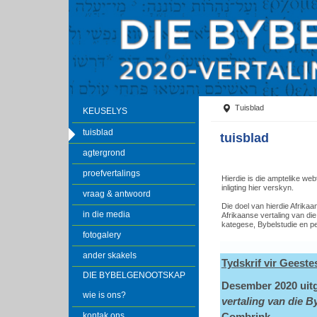
Tuisblad
KEUSELYS
tuisblad
tuisblad
agtergrond
proefvertalings
Hierdie is die amptelike we
inligting hier verskyn.
vraag & antwoord
Die doel van hierdie Afrika
in die media
Afrikaanse vertaling van die
kategese, Bybelstudie en pe
fotogalery
ander skakels
Tydskrif vir Geest
DIE BYBELGENOOTSKAP
Desember 2020 uitg
wie is ons?
vertaling van die B
kontak ons