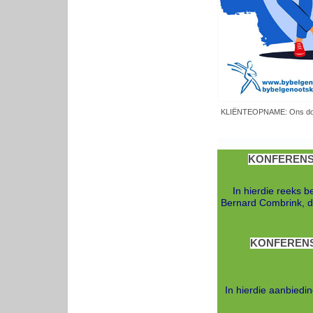
KLIËNTEOPNAME: Ons doen '
KONFERENSI
In hierdie reeks b
Bernard Combrink, di
KONFERENS
In hierdie aanbiedi