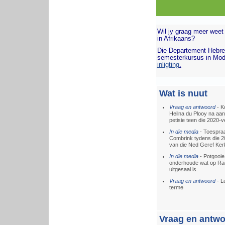
Wil jy graag meer weet 
in Afrikaans?
Die Departement Hebreeu
semesterkursus in Mode
inligting
.
Wat is nuut
Vraag en antwoord
- K
Heilna du Plooy na aan
petisie teen die 2020-ve
In die media
- Toespra
Combrink tydens die 
van die Ned Geref Ker
In die media
- Potgooie
onderhoude wat op Ra
uitgesaai is.
Vraag en antwoord
- L
terme
Vraag en antw