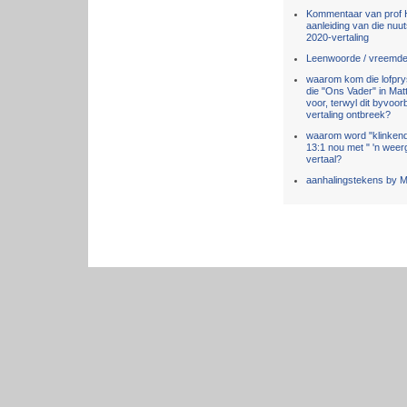
Kommentaar van prof H
aanleiding van die nuut
2020-vertaling
Leenwoorde / vreemde
waarom kom die lofpry
die "Ons Vader" in Mat
voor, terwyl dit byvoor
vertaling ontbreek?
waarom word "klinkend
13:1 nou met " 'n wee
vertaal?
aanhalingstekens by 